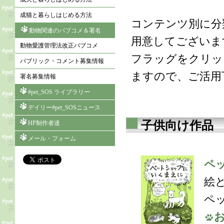
成猫と暮らしはじめる方法
コンテンツ別に分
動物関連のパブコメ＆署名
用意してございま
動物愛護管理法改正パブコメ
フラッグをクリッ
パブリック・コメント募集情報
ますので、ご活用
署名募集情報
#pet_SOS ライブラリー
デイリー#pet_SOSニュース
子供向け作品
HP制作者達
メール・フォーム
ペ
絵
ペ