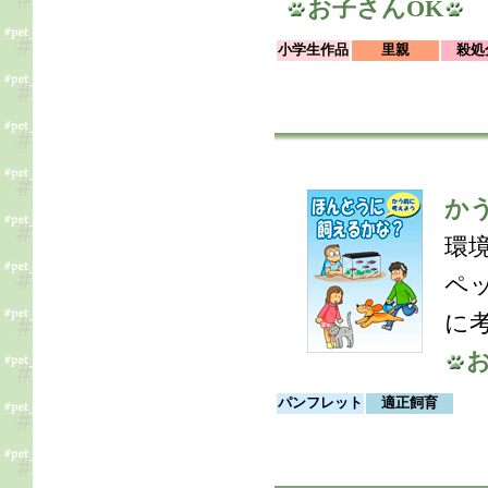
お子さんOK
小学生作品
里親
殺
か
環
ペ
に
パンフレット
適正飼育