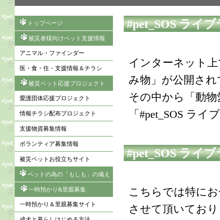
#pet_SOS ラ
トップページ
被災者様向けペット支援情報
アニマル・ファインダー
インターネット上
医・食・住・支援情報＆チラシ
み物」が公開され
被災ペット応援プロジェクト
その中から「動物
愛護団体応援プロジェクト
「#pet_SOS 
情報チラシ配布プロジェクト
支援物資募集情報
ボランティア募集情報
#pet_SOS 
被災ペットお役立ちサイト
ペットの為の「もしも」の備え
こちらでは特にお
一時預かり&里親募集
一時預かり＆里親募集サイト
させて頂いており
成犬と暮らしはじめる方法