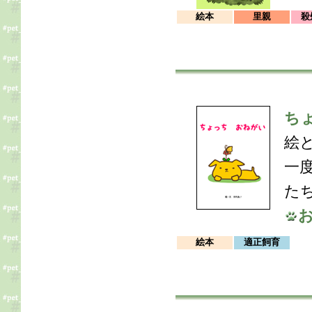
絵本
里親
殺
ち
絵
一
た
絵本
適正飼育