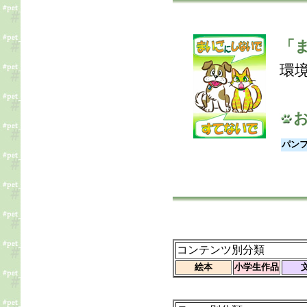
「
環
パン
コンテンツ別分類
絵本
小学生作品