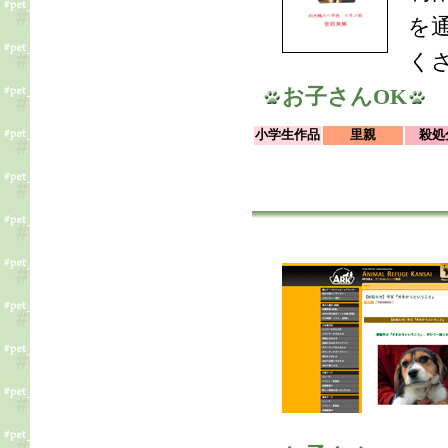
を
く
お子さんOK
小学生作品
里親
殺