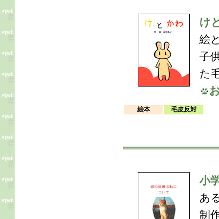
け
絵
子
た
絵本
毛皮反対
小
あ
制