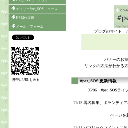
#pet_SOS ライブラリー
デイリー#pet_SOSニュース
HP制作者達
メール・フォーム
ブログのサイド・バー
バナーのお
リンクの方法がわかる
携帯にURLを送る
#pet_SOS 更新情報
05/06 #pet_S
11/15 署名募集、ボランテ
ページを
11/11 パブリックコメント