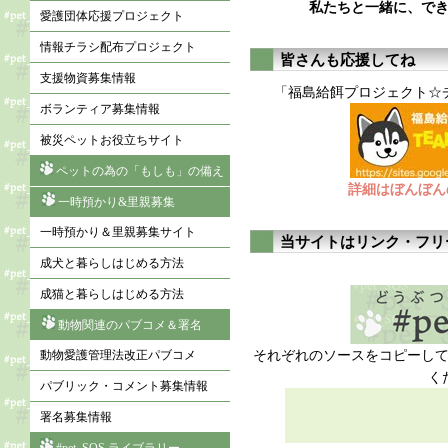
私たちと一緒に、で
愛護団体応援プロジェクト
情報チラシ配布プロジェクト
皆さんも応援してね
支援物資募集情報
「福島給餌プロジェクト☆
ボランティア募集情報
被災ペットお役立ちサイト
ペットの為の「もしも」の備え
詳細はぼんぼん
一時預かり&里親募集
一時預かり＆里親募集サイト
当サイトはリンク・フリ
成犬と暮らしはじめる方法
成猫と暮らしはじめる方法
動物関連のパブコメ＆署名
それぞれのソースをコピーし
動物愛護管理法改正パブコメ
く
パブリック・コメント募集情報
署名募集情報